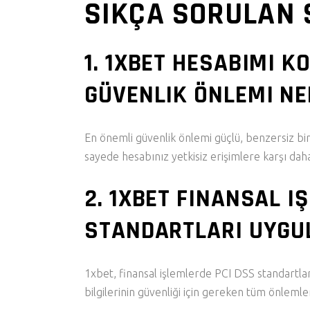
SIKÇA SORULAN 
1. 1XBET HESABIMI K
GÜVENLIK ÖNLEMI NE
En önemli güvenlik önlemi güçlü, benzersiz bir
sayede hesabınız yetkisiz erişimlere karşı daha
2. 1XBET FINANSAL 
STANDARTLARI UYGU
1xbet, finansal işlemlerde PCI DSS standartla
bilgilerinin güvenliği için gereken tüm önlemleri