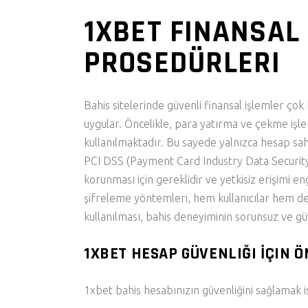
1XBET FINANSAL
PROSEDÜRLERI
Bahis sitelerinde güvenli finansal işlemler ç
uygular. Öncelikle, para yatırma ve çekme işlem
kullanılmaktadır. Bu sayede yalnızca hesap sahi
PCI DSS (Payment Card Industry Data Security 
korunması için gereklidir ve yetkisiz erişimi en
şifreleme yöntemleri, hem kullanıcılar hem de 
kullanılması, bahis deneyiminin sorunsuz ve gü
1XBET HESAP GÜVENLIĞI İÇIN Ö
1xbet bahis hesabınızın güvenliğini sağlamak ist