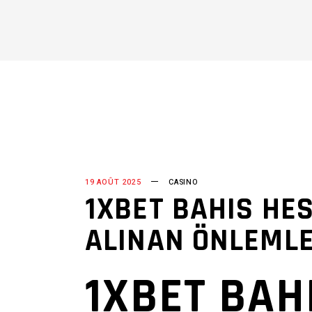
19 AOÛT 2025
CASINO
1XBET BAHIS HES
ALINAN ÖNLEML
1XBET BAH