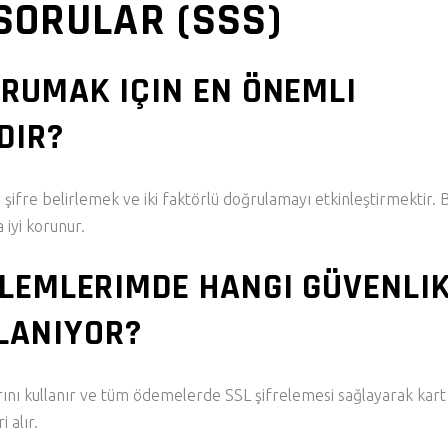
SORULAR (SSS)
ORUMAK IÇIN EN ÖNEMLI
DIR?
 şifre belirlemek ve iki faktörlü doğrulamayı etkinleştirmektir. 
 iyi korunur.
IŞLEMLERIMDE HANGI GÜVENLI
LANIYOR?
rını kullanır ve tüm ödemelerde SSL şifrelemesi sağlayarak kart
 alır.