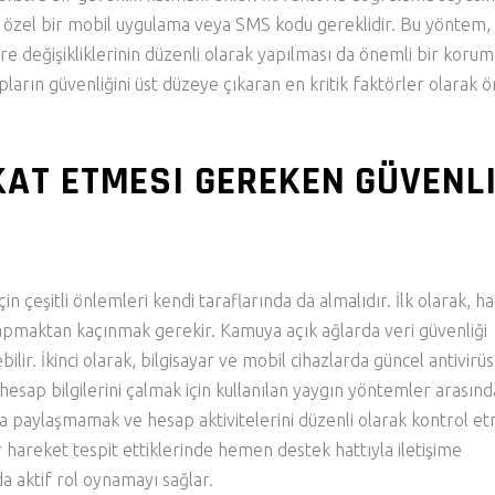
ya özel bir mobil uygulama veya SMS kodu gereklidir. Bu yöntem,
fre değişikliklerinin düzenli olarak yapılması da önemli bir koru
apların güvenliğini üst düzeye çıkaran en kritik faktörler olarak 
KAT ETMESI GEREKEN GÜVENL
in çeşitli önlemleri kendi taraflarında da almalıdır. İlk olarak, ha
 yapmaktan kaçınmak gerekir. Kamuya açık ağlarda veri güvenliği
bilir. İkinci olarak, bilgisayar ve mobil cihazlarda güncel antivirüs
 hesap bilgilerini çalmak için kullanılan yaygın yöntemler arasınd
rıyla paylaşmamak ve hesap aktivitelerini düzenli olarak kontrol e
ir hareket tespit ettiklerinde hemen destek hattıyla iletişime
 aktif rol oynamayı sağlar.