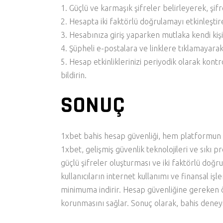
Güçlü ve karmaşık şifreler belirleyerek, şifre
Hesapta iki faktörlü doğrulamayı etkinleştir
Hesabınıza giriş yaparken mutlaka kendi kişis
Şüpheli e-postalara ve linklere tıklamayarak k
Hesap etkinliklerinizi periyodik olarak kon
bildirin.
SONUÇ
1xbet bahis hesap güvenliği, hem platformun h
1xbet, gelişmiş güvenlik teknolojileri ve sıkı pr
güçlü şifreler oluşturması ve iki faktörlü doğr
kullanıcıların internet kullanımı ve finansal iş
minimuma indirir. Hesap güvenliğine gereken ö
korunmasını sağlar. Sonuç olarak, bahis deneyi