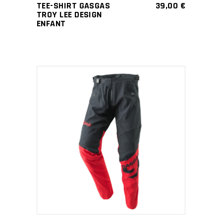
TEE-SHIRT GASGAS
39,00
€
chosen
TROY LEE DESIGN
ENFANT
on
the
product
page
This
SELECT OPTIONS
product
has
multiple
variants.
The
options