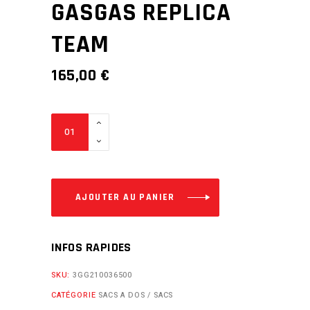
GASGAS REPLICA
TEAM
165,00
€
SAC
DE
VOYAGE
A
ROULETTES
AJOUTER AU PANIER
GASGAS
REPLICA
INFOS RAPIDES
TEAM
quantity
SKU:
3GG210036500
CATÉGORIE
SACS A DOS / SACS